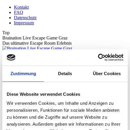
Zum
Kontakt
Inhalt
FAQ
springen
Datenschutz
Impressum
Top
Braination Live Escape Game Graz
Das ultimative Escape Room Erlebnis
Home
Buchen
Gutschein
Zustimmung
Details
Über Cookies
Warenkorb
Zeige Einkaufswagen
Kasse
Diese Webseite verwendet Cookies
Keine Produkte im Einkaufswagen.
Wir verwenden Cookies, um Inhalte und Anzeigen zu
Home
personalisieren, Funktionen für soziale Medien anbieten
Buchen
zu können und die Zugriffe auf unsere Website zu
Gutschein
analysieren. Außerdem geben wir Informationen zu Ihrer