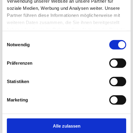
ref_logo_hsp_preding
Verwendung unserer Website an unsere Partner für
soziale Medien, Werbung und Analysen weiter. Unsere
Partner führen diese Informationen möglicherweise mit
weiteren Daten zusammen, die Sie ihnen bereitgestellt
haben oder die sie im Rahmen Ihrer Nutzung der Dienste
gesammelt haben.
Einwilligungsauswahl
Notwendig
Präferenzen
Made by
digitalerei
Statistiken
t
T
Marketing
Alle zulassen