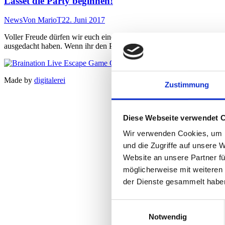
Lasset die Party beginnen!
News
Von
MarioT
22. Juni 2017
Voller Freude dürfen wir euch eine Erweiterung unserer Fluchtspiel
ausgedacht haben. Wenn ihr den Partymodus wählt, erwartet euch bei
Made by
digitalerei
Zustimmung
Diese Webseite verwendet 
Wir verwenden Cookies, um I
und die Zugriffe auf unsere 
Website an unsere Partner fü
möglicherweise mit weiteren
der Dienste gesammelt habe
Einwilligungsauswahl
Notwendig