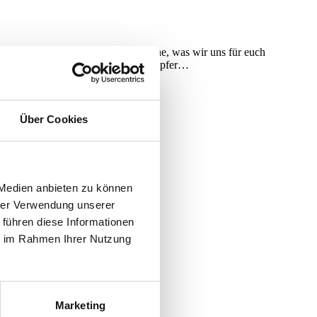
, erklären wir euch natürlich gerne, was wir uns für euch
ür euch nämlich Jägermeister und Klopfer…
Über Cookies
t
T
 Medien anbieten zu können
hrer Verwendung unserer
 führen diese Informationen
ie im Rahmen Ihrer Nutzung
Marketing