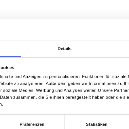
e vorstellen – den PARTYMODUS! Obwohl der Name schon einiges verrät
 eurem Fluchtspiel noch mehr Spaß. Mit den Rätseln verstecken wir f
Details
Cookies
nhalte und Anzeigen zu personalisieren, Funktionen für soziale
Website zu analysieren. Außerdem geben wir Informationen zu I
r soziale Medien, Werbung und Analysen weiter. Unsere Partner
 Daten zusammen, die Sie ihnen bereitgestellt haben oder die s
n.
Präferenzen
Statistiken