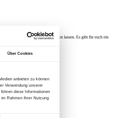
 etwas Besonderes für euch einfallen lassen. Es gibt für euch ein
Über Cookies
t
T
 Medien anbieten zu können
hrer Verwendung unserer
 führen diese Informationen
ie im Rahmen Ihrer Nutzung