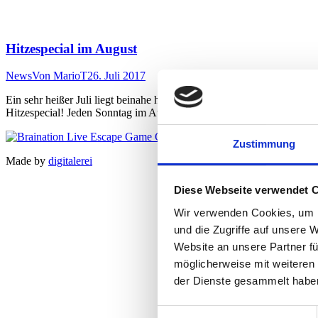
Hitzespecial im August
News
Von
MarioT
26. Juli 2017
Ein sehr heißer Juli liegt beinahe hinter uns und wer weiß, was der A
Hitzespecial! Jeden Sonntag im August (6.8., 13.8., 20.8. und 27.8.) 
Zustimmung
Made by
digitalerei
Diese Webseite verwendet 
Wir verwenden Cookies, um I
und die Zugriffe auf unsere 
Website an unsere Partner fü
möglicherweise mit weiteren
der Dienste gesammelt habe
Einwilligungsauswahl