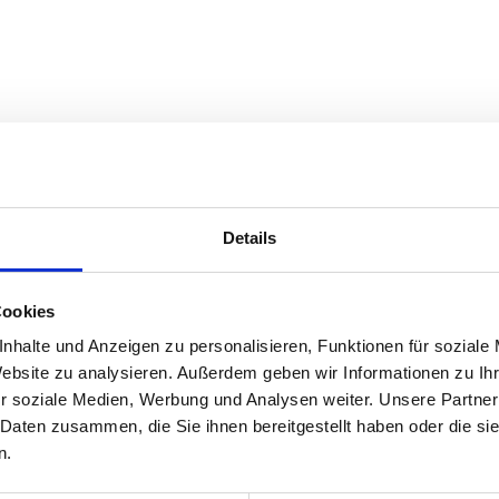
m. Und es ist auch so gar nicht wohnlich. Schnell stellst du fest: Es is
 kommt Zodiac zurück. Und er zeigt seine Gastfreundschaft auf seine
Details
Cookies
nhalte und Anzeigen zu personalisieren, Funktionen für soziale
Website zu analysieren. Außerdem geben wir Informationen zu I
r soziale Medien, Werbung und Analysen weiter. Unsere Partner
 Daten zusammen, die Sie ihnen bereitgestellt haben oder die s
n.