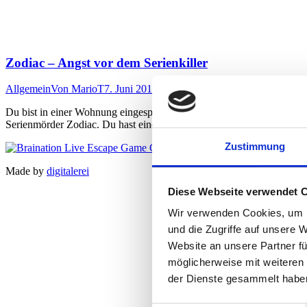
Zodiac – Angst vor dem Serienkiller
Allgemein
Von
MarioT
7. Juni 2017
Du bist in einer Wohnung eingesperrt. Irgendwie riecht es hier seltsa
Serienmörder Zodiac. Du hast eine Stunde Zeit, um abzuhauen, sonst
Zustimmung
Made by
digitalerei
Diese Webseite verwendet 
Wir verwenden Cookies, um I
und die Zugriffe auf unsere 
Website an unsere Partner fü
möglicherweise mit weiteren
der Dienste gesammelt habe