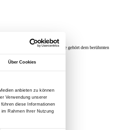
t keinesfalls eine normale Wohnung. Sie gehört dem berühmten
 ganz eigene…
Über Cookies
t
 Medien anbieten zu können
T
hrer Verwendung unserer
 führen diese Informationen
ie im Rahmen Ihrer Nutzung