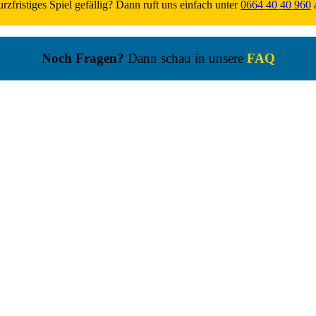
rzfristiges Spiel gefällig? Dann ruft uns einfach unter
0664 40 40 960
a
Noch Fragen?
Dann schau in unsere
FAQ