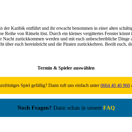
n der Karibik entführt und ihr erwacht benommen in einer alten schäbige
 eine Reihe von Rätseln löst. Durch ein kleines vergittertes Fenster kön
 der Nacht zurückkommen werden und mit euch unbeschreibliche Dinge a
t über euch hereinbricht und die Piraten zurückkehren. Beeilt euch, die
Termin & Spieler auswählen
rzfristiges Spiel gefällig? Dann ruft uns einfach unter
0664 40 40 960
a
Noch Fragen?
Dann schau in unsere
FAQ