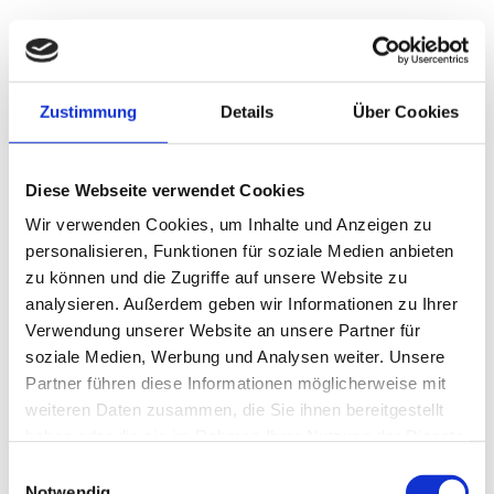
Schwierigkeit
90%
Game of Stones
Zustimmung
Details
Über Cookies
Vier Königreiche in Gefahr
Diese Webseite verwendet Cookies
Wir verwenden Cookies, um Inhalte und Anzeigen zu
personalisieren, Funktionen für soziale Medien anbieten
zu können und die Zugriffe auf unsere Website zu
analysieren. Außerdem geben wir Informationen zu Ihrer
Verwendung unserer Website an unsere Partner für
soziale Medien, Werbung und Analysen weiter. Unsere
Partner führen diese Informationen möglicherweise mit
weiteren Daten zusammen, die Sie ihnen bereitgestellt
haben oder die sie im Rahmen Ihrer Nutzung der Dienste
gesammelt haben.
Einwilligungsauswahl
Notwendig