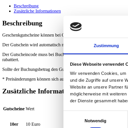
Beschreibung
Zusätzliche Informationen
Beschreibung
Geschenkgutscheine können bei Online-Bestellung nur mit PayPal ode
Der Gutschein wird automatisch nach Zahlungseingang oder aber zu
Zustimmung
Der Gutscheincode muss bei Buchung eines Spiels im Zuge der Bestel
rabattiert.
Diese Webseite verwendet 
Sollte der Buchungsbetrag den Gutscheinbetrag übersteigen so kann di
Wir verwenden Cookies, um I
* Preisänderungen können sich auf den Wert von Gutscheinen auswirk
und die Zugriffe auf unsere 
Website an unsere Partner fü
Zusätzliche Informationen
möglicherweise mit weiteren
der Dienste gesammelt habe
Gutscheine
Wert
Einwilligungsauswahl
Notwendig
10er
10 Euro