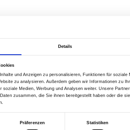
r mittels Vorauskasse bezahlt werden und werden mittels E-Mail inkl.
m gewählten Datum versandt.
Details
lung im dafür vorgesehenen Feld auf der Warenkorbseite oder auf der 
Cookies
e Differenz entweder sofort mit PayPal / Kreditkarte oder vor Ort in B
nhalte und Anzeigen zu personalisieren, Funktionen für soziale
en, die für eine bestimmte Anzahl von Personen gekauft wurden, da di
Website zu analysieren. Außerdem geben wir Informationen zu I
r soziale Medien, Werbung und Analysen weiter. Unsere Partner
 Daten zusammen, die Sie ihnen bereitgestellt haben oder die s
n.
Präferenzen
Statistiken